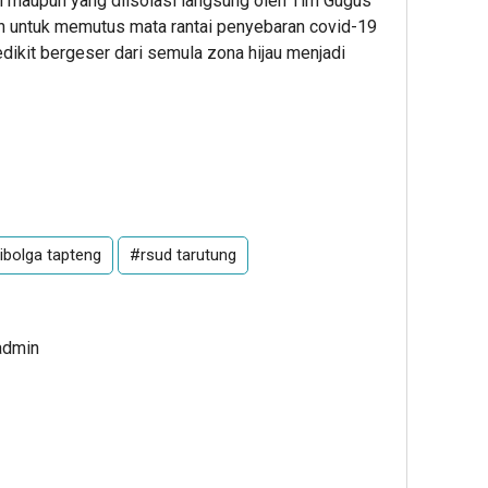
iri maupun yang diisolasi langsung oleh Tim Gugus
kan untuk memutus mata rantai penyebaran covid-19
dikit bergeser dari semula zona hijau menjadi
ibolga tapteng
#rsud tarutung
admin