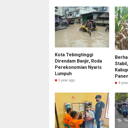
Kota Tebingtinggi
Berha
Direndam Banjir, Roda
Stabil
Perekonomian Nyaris
Kabup
Lumpuh
Panen
5 year ago
4 yea