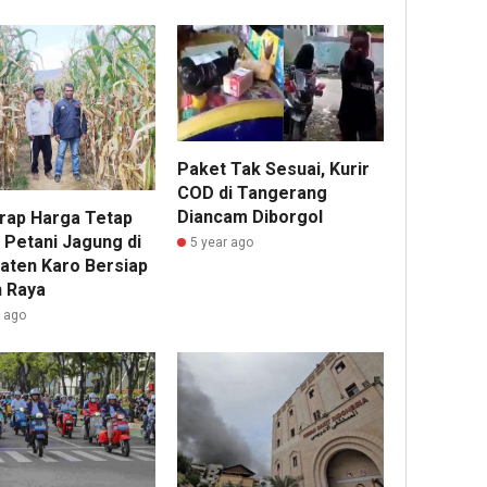
Paket Tak Sesuai, Kurir
COD di Tangerang
Diancam Diborgol
rap Harga Tetap
, Petani Jagung di
5 year ago
aten Karo Bersiap
 Raya
r ago