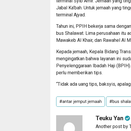
terminal Syib Amir. Jemaah yang tin
Jabal Ka’bah. Untuk jemaah yang tin
terminal Ajyad.
Tahun ini, PPIH bekerja sama denga
bus Shalawat. Lima perusahaan itu a
Mawakeb Al Khair, dan Rawahel Al M
Kepada jemaah, Kepala Bidang Transp
mengingatkan bahwa layanan ini sud
Penyelenggaraan Ibadah Haji (BPIH).
perlu memberikan tips.
“Tidak ada uang tips, baksyis, apalag
#antar jemput jemaah
#bus shal
Teuku Yan
Another post by 