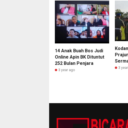
Kodam
14 Anak Buah Bos Judi
Prajur
Online Apin BK Dituntut
Serma
252 Bulan Penjara
3 yea
3 year ago