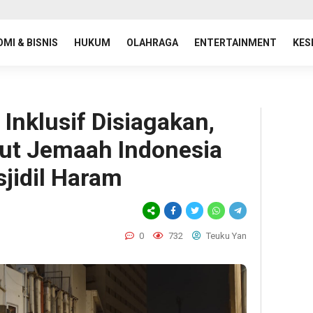
MI & BISNIS
HUKUM
OLAHRAGA
ENTERTAINMENT
KES
Inklusif Disiagakan,
ut Jemaah Indonesia
sjidil Haram
0
732
Teuku Yan