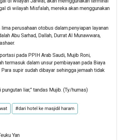
ggal di wilayah Jarwal, akan memggunakan terminal
ggal di wilayah Misfalah, mereka akan menggunakan
n lima perusahaan otobus dalam.penyiapan layanan
dalah Abu Sarhad, Dallah, Durrat Al Munawwara,
ashaer.
ortasi pada PPIH Arab Saudi, Mujib Roni,
ah termasuk dalam unsur pembiayaan pada Biaya
 Para supir sudah dibayar sehingga jemaah tidak
i pungutan liar,” tandas Mujib. (Ty/humas)
awat
#dari hotel ke masjidil haram
Teuku Yan