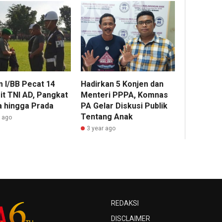
Hadirkan 5 Konjen dan
 I/BB Pecat 14
Menteri PPPA, Komnas
it TNI AD, Pangkat
PA Gelar Diskusi Publik
 hingga Prada
Tentang Anak
r ago
3 year ago
REDAKSI
DISCLAIMER