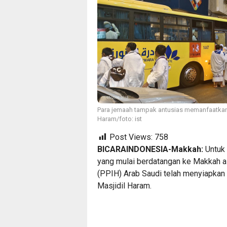
Para jemaah tampak antusias memanfaatkan 
Haram/foto: ist
Post Views:
758
BICARAINDONESIA-Makkah:
Untuk 
yang mulai berdatangan ke Makkah a
(PPIH) Arab Saudi telah menyiapkan b
Masjidil Haram.