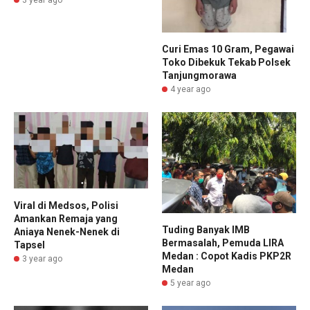
3 year ago
Curi Emas 10 Gram, Pegawai
Toko Dibekuk Tekab Polsek
Tanjungmorawa
4 year ago
Viral di Medsos, Polisi
Amankan Remaja yang
Tuding Banyak IMB
Aniaya Nenek-Nenek di
Bermasalah, Pemuda LIRA
Tapsel
Medan : Copot Kadis PKP2R
3 year ago
Medan
5 year ago