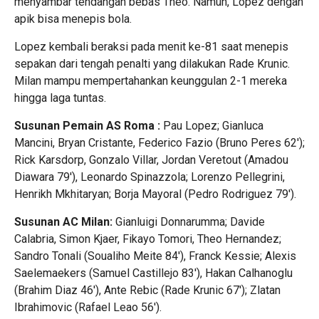
menyambar tendangan bebas Theo. Namun, Lopez dengan
apik bisa menepis bola.
Lopez kembali beraksi pada menit ke-81 saat menepis
sepakan dari tengah penalti yang dilakukan Rade Krunic.
Milan mampu mempertahankan keunggulan 2-1 mereka
hingga laga tuntas.
Susunan Pemain AS Roma :
Pau Lopez; Gianluca
Mancini, Bryan Cristante, Federico Fazio (Bruno Peres 62′);
Rick Karsdorp, Gonzalo Villar, Jordan Veretout (Amadou
Diawara 79′), Leonardo Spinazzola; Lorenzo Pellegrini,
Henrikh Mkhitaryan; Borja Mayoral (Pedro Rodriguez 79′).
Susunan AC Milan:
Gianluigi Donnarumma; Davide
Calabria, Simon Kjaer, Fikayo Tomori, Theo Hernandez;
Sandro Tonali (Soualiho Meite 84′), Franck Kessie; Alexis
Saelemaekers (Samuel Castillejo 83′), Hakan Calhanoglu
(Brahim Diaz 46′), Ante Rebic (Rade Krunic 67′); Zlatan
Ibrahimovic (Rafael Leao 56′).