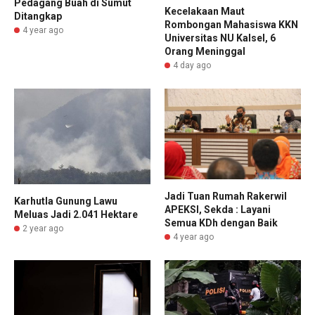
Pedagang Buah di Sumut
Kecelakaan Maut
Ditangkap
Rombongan Mahasiswa KKN
4 year ago
Universitas NU Kalsel, 6
Orang Meninggal
4 day ago
Jadi Tuan Rumah Rakerwil
Karhutla Gunung Lawu
APEKSI, Sekda : Layani
Meluas Jadi 2.041 Hektare
Semua KDh dengan Baik
2 year ago
4 year ago