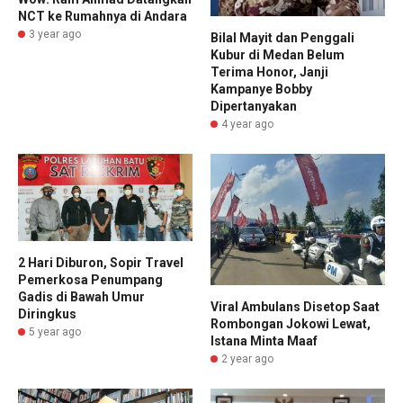
NCT ke Rumahnya di Andara
3 year ago
Bilal Mayit dan Penggali
Kubur di Medan Belum
Terima Honor, Janji
Kampanye Bobby
Dipertanyakan
4 year ago
2 Hari Diburon, Sopir Travel
Pemerkosa Penumpang
Gadis di Bawah Umur
Viral Ambulans Disetop Saat
Diringkus
Rombongan Jokowi Lewat,
5 year ago
Istana Minta Maaf
2 year ago