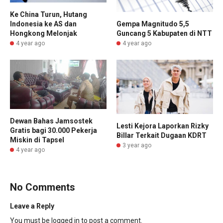
Ke China Turun, Hutang
Gempa Magnitudo 5,5
Indonesia ke AS dan
Guncang 5 Kabupaten di NTT
Hongkong Melonjak
4 year ago
4 year ago
Dewan Bahas Jamsostek
Lesti Kejora Laporkan Rizky
Gratis bagi 30.000 Pekerja
Billar Terkait Dugaan KDRT
Miskin di Tapsel
3 year ago
4 year ago
No Comments
Leave a Reply
You must be
logged in
to post a comment.