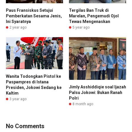
Paus Fransiskus Setujui
Tergilas Ban Truk di
Pemberkatan Sesama Jenis,
Marelan, Pengemudi Ojol
Ini Syaratnya
Tewas Mengenaskan
2 year ago
5 year ago
Wanita Todongkan Pistol ke
Paspampres di Istana
Jimly Asshiddiqie soal Ijazah
Presiden, Jokowi Sedang ke
Palsu Jokowi: Bukan Ranah
Kaltim
Polri
3 year ago
8 month ago
No Comments