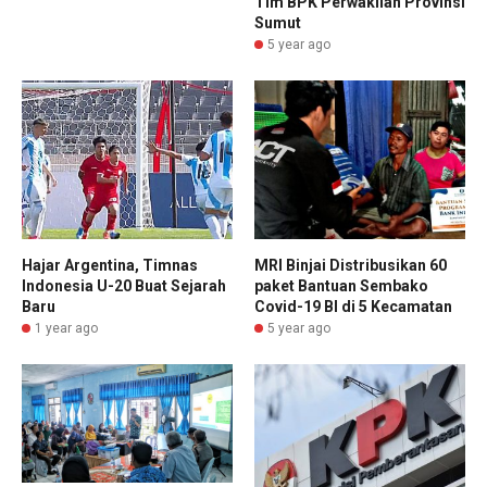
Tim BPK Perwakilan Provinsi
Sumut
5 year ago
Hajar Argentina, Timnas
MRI Binjai Distribusikan 60
Indonesia U-20 Buat Sejarah
paket Bantuan Sembako
Baru
Covid-19 BI di 5 Kecamatan
1 year ago
5 year ago