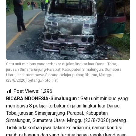
Satu unit minibus yang terbakar di jalan lingkar luar Danau Toba,
jurusan Simarjarunjung-Parapat, Kabupaten Simalungun, Sumatera
Utara, saat membawa 8 orang pelajar pulang liburan, Minggu
(23/8/2020) petang./Foto : Ist
Post Views:
1,296
BICARAINDONESIA-Simalungun :
Satu unit minibus yang
membawa 8 pelajar terbakar di jalan lingkar luar Danau
Toba, jurusan Simarjarunjung-Parapat, Kabupaten
Simalungun, Sumatera Utara, Minggu (23/8/2020) petang.
Tidak ada korban jiwa dalam kejadian ini, namun kondisi
minibus hangus dan yang tersisa hanya rangka kendaraan.