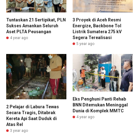
Tuntaskan 21 Sertipikat, PLN
3 Proyek di Aceh Resmi
Sukses Amankan Seluruh
Energize, Backbone Tol
Aset PLTA Peusangan
Listrik Sumatera 275 kV
Segera Terealisasi
4 year ago
5 year ago
Eks Penghuni Panti Rehab
BNN Ditemukan Meninggal
2 Pelajar di Labura Tewas
Dunia di Komplek MMTC
Secara Tragis, Ditabrak
4 year ago
Kereta Api Saat Duduk di
Atas Rel
3 year ago