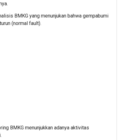
nya.
l analisis BMKG yang menunjukan bahwa gempabumi
run (normal fault).
oring BMKG menunjukkan adanya aktivitas
.