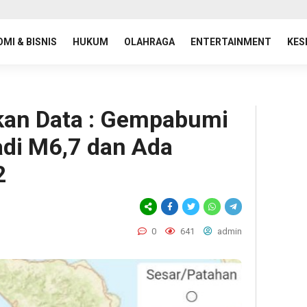
MI & BISNIS
HUKUM
OLAHRAGA
ENTERTAINMENT
KES
an Data : Gempabumi
adi M6,7 dan Ada
2
0
641
admin