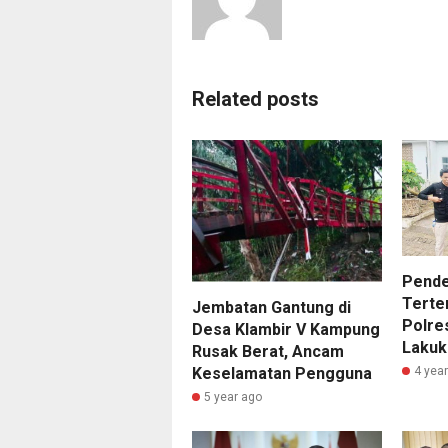
Related posts
Pende
Terte
Jembatan Gantung di
Polre
Desa Klambir V Kampung
Lakuk
Rusak Berat, Ancam
4 yea
Keselamatan Pengguna
5 year ago