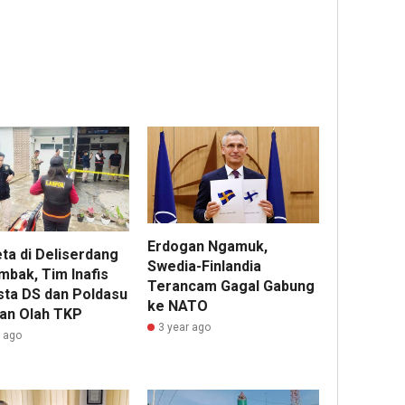
Erdogan Ngamuk,
ta di Deliserdang
Swedia-Finlandia
mbak, Tim Inafis
Terancam Gagal Gabung
sta DS dan Poldasu
ke NATO
an Olah TKP
3 year ago
r ago