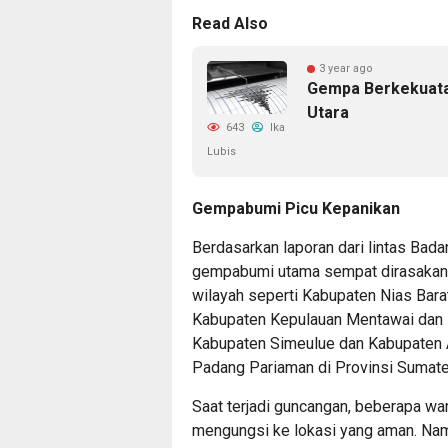
Read Also
3 year ago
Gempa Berkekuata
Utara
643
Ika
Lubis
Gempabumi Picu Kepanikan
Berdasarkan laporan dari lintas Ba
gempabumi utama sempat dirasakan 
wilayah seperti Kabupaten Nias Bara
Kabupaten Kepulauan Mentawai dan K
Kabupaten Simeulue dan Kabupaten A
Padang Pariaman di Provinsi Sumater
Saat terjadi guncangan, beberapa wa
mengungsi ke lokasi yang aman. Namu