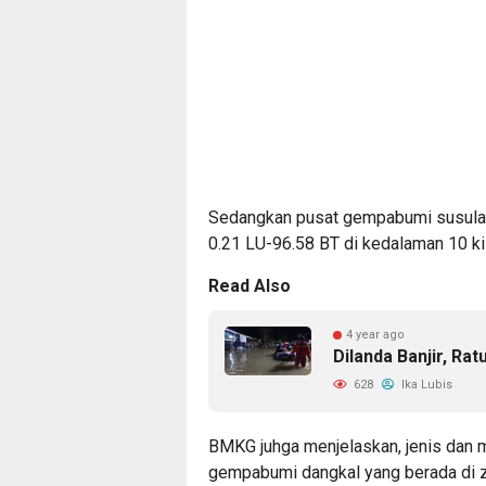
Sedangkan pusat gempabumi susulan t
0.21 LU-96.58 BT di kedalaman 10 ki
Read Also
4 year ago
Dilanda Banjir, Ra
628
Ika Lubis
BMKG juhga menjelaskan, jenis dan
gempabumi dangkal yang berada di