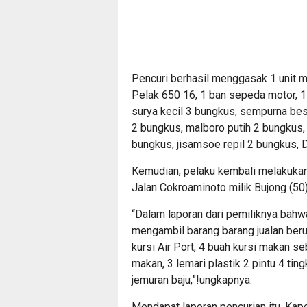
Pencuri berhasil menggasak 1 unit me
Pelak 650 16, 1 ban sepeda motor, 1
surya kecil 3 bungkus, sempurna bes
2 bungkus, malboro putih 2 bungkus,
bungkus, jisamsoe repil 2 bungkus, D
Kemudian, pelaku kembali melakukan
Jalan Cokroaminoto milik Bujong (50)
“Dalam laporan dari pemiliknya bahw
mengambil barang barang jualan berup
kursi Air Port, 4 buah kursi makan se
makan, 3 lemari plastik 2 pintu 4 ting
jemuran baju,”!ungkapnya.
Mendapat laporan pencurian itu, Ka