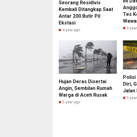
Ini D
Seorang Residivis
Anggo
Kembali Ditangkap Saat
Tes K
Antar 200 Butir Pil
Wawan
Ekstasi
3 yea
4 year ago
Polis
Hujan Deras Disertai
Diri,
Angin, Sembilan Rumah
Jalan
Warga di Aceh Rusak
3 yea
5 year ago