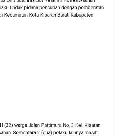
as Unit Jatanras Sat Reskrim Polres Asahan
elaku tindak pidana pencurian dengan pemberatan
 di Kecamatan Kota Kisaran Barat, Kabupaten
 (32) warga Jalan Pattimura No. 3 Kel. Kisaran
sahan. Sementara 2 (dua) pelaku lainnya masih