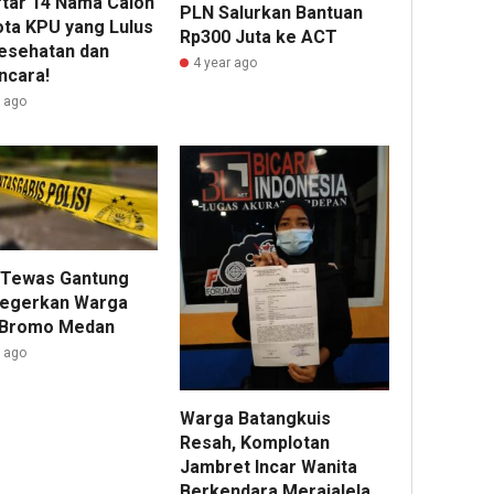
aftar 14 Nama Calon
PLN Salurkan Bantuan
ta KPU yang Lulus
Rp300 Juta ke ACT
esehatan dan
4 year ago
cara!
r ago
i Tewas Gantung
 Gegerkan Warga
 Bromo Medan
r ago
Warga Batangkuis
Resah, Komplotan
Jambret Incar Wanita
Berkendara Merajalela