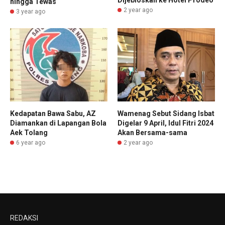
hingga Tewas
2 year ago
3 year ago
Kedapatan Bawa Sabu, AZ
Wamenag Sebut Sidang Isbat
Diamankan di Lapangan Bola
Digelar 9 April, Idul Fitri 2024
Aek Tolang
Akan Bersama-sama
6 year ago
2 year ago
REDAKSI