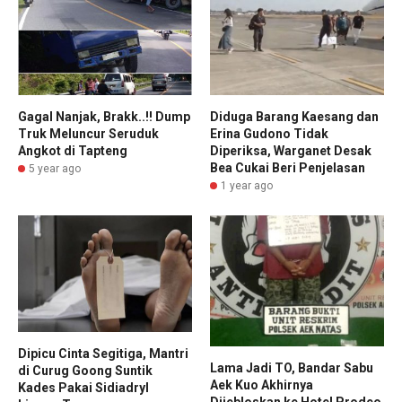
Gagal Nanjak, Brakk..!! Dump
Diduga Barang Kaesang dan
Truk Meluncur Seruduk
Erina Gudono Tidak
Angkot di Tapteng
Diperiksa, Warganet Desak
Bea Cukai Beri Penjelasan
5 year ago
1 year ago
Dipicu Cinta Segitiga, Mantri
Lama Jadi TO, Bandar Sabu
di Curug Goong Suntik
Aek Kuo Akhirnya
Kades Pakai Sidiadryl
Dijebloskan ke Hotel Prodeo