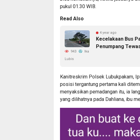
pukul 01.30 WIB.
Read Also
4 year ago
Kecelakaan Bus Pa
Penumpang Tewa
943
Ika
Lubis
Kanitreskrim Polsek Lubukpakam, Ip
posisi tergantung pertama kali dit
menyaksikan pemadangan itu, ia lan
yang dilihatnya pada Dahliana, ibu m