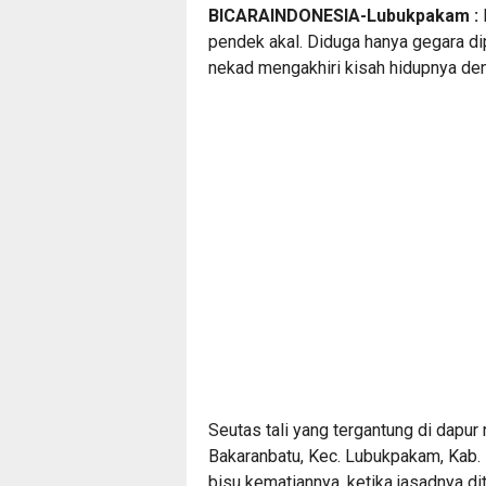
BICARAINDONESIA-Lubukpakam :
pendek akal. Diduga hanya gegara dip
nekad mengakhiri kisah hidupnya deng
Seutas tali yang tergantung di dapur
Bakaranbatu, Kec. Lubukpakam, Kab. 
bisu kematiannya, ketika jasadnya d