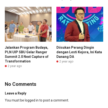
Jalankan Program Budaya,
Diisukan Perang Dingin
PLN UIP SBU Gelar Ranger
dengan Lesti Kejora, Ini Kata
Summit 2.0 Next Capture of
Danang DA
Transformation
2 year ago
2 year ago
No Comments
Leave a Reply
You must be
logged in
to post a comment.