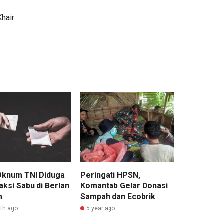
Khair
Peringati HPSN,
 Oknum TNI Diduga
Komantab Gelar Donasi
aksi Sabu di Berlan
Sampah dan Ecobrik
m
5 year ago
th ago