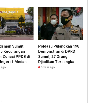
dsman Sumut
Poldasu Pulangkan 198
p Kecurangan
Demonstran di DPRD
m Zonasi PPDB di
Sumut, 27 Orang
egeri 1 Medan
Dijadikan Tersangka
r ago
5 year ago
t.