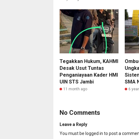
Tegakkan Hukum, KAHMI
Ombu
Desak Usut Tuntas
Ungka
Penganiayaan Kader HMI
Siste
UIN STS Jambi
SMA N
11 month ago
6 yea
No Comments
Leave a Reply
You must be
logged in
to post a commen