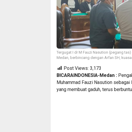
Tergugat I dr M Fauzi Nasution (pegang tas)
Medan, berbincang dengan Arfan SH, kuasa 
Post Views:
3,173
BICARAINDONESIA-Medan :
Pengak
Muhammad Fauzi Nasution sebagai P
yang membuat gaduh, terus berbuntut