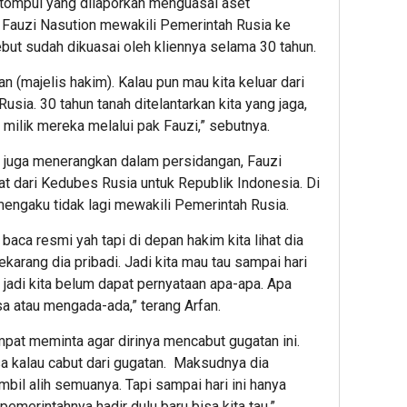
itompul yang dilaporkan menguasai aset
 Fauzi Nasution mewakili Pemerintah Rusia ke
but sudah dikuasai oleh kliennya selama 30 tahun.
lkan (majelis hakim). Kalau pun mau kita keluar dari
Rusia. 30 tahun tanah ditelantarkan kita yang jaga,
milik mereka melalui pak Fauzi,” sebutnya.
 juga menerangkan dalam persidangan, Fauzi
at dari Kedubes Rusia untuk Republik Indonesia. Di
 mengaku tidak lagi mewakili Pemerintah Rusia.
m baca resmi yah tapi di depan hakim kita lihat dia
sekarang dia pribadi. Jadi kita mau tau sampai hari
, jadi kita belum dapat pernyataan apa-apa. Apa
a atau mengada-ada,” terang Arfan.
mpat meminta agar dirinya mencabut gugatan ini.
sa kalau cabut dari gugatan. Maksudnya dia
bil alih semuanya. Tapi sampai hari ini hanya
pemerintahnya hadir dulu baru bisa kita tau,”