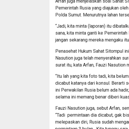
Arfan juga menjelaskan soal Sahat S
Pemerintah Rusia yang diajukan oleh
Polda Sumut. Menurutnya lahan terse
“Jadi, kita minta (laporan) itu dibata
sana, kita minta ganti ke Pemerintah 
jangan sekarang mereka mengaku itu 
Penasehat Hukum Sahat Sitompul ini
Nasution juga telah menyerahkan sur
surat itu, kata Arfan, Fauzi Nasution
“Itu lah yang kita foto tadi, kita belu
dicabut katanya dari konsul. Berarti 
ini Perwakilan Rusia belum ada hadir
selama ini memang benar diberi kuas
Fauzi Nasution juga, sebut Arfan, se
“Tadi permintaan dia dicabut, gak bi
melepaskan diri, Rusia sudah mengam
permintaan 3 bulan . Kita tunggu saja 