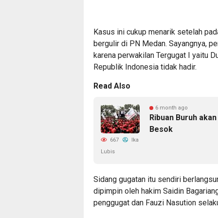
Kasus ini cukup menarik setelah pad
bergulir di PN Medan. Sayangnya, per
karena perwakilan Tergugat I yaitu 
Republik Indonesia tidak hadir.
Read Also
6 month ago
Ribuan Buruh akan
Besok
667
Ika
Lubis
Sidang gugatan itu sendiri berlangsu
dipimpin oleh hakim Saidin Bagariang
penggugat dan Fauzi Nasution selaku