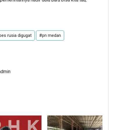
es rusia digugat
#pn medan
admin