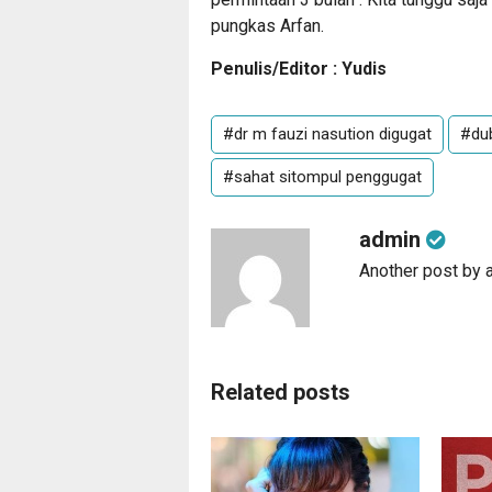
pungkas Arfan.
Penulis/Editor : Yudis
#dr m fauzi nasution digugat
#dub
#sahat sitompul penggugat
admin
Another post by 
Related posts