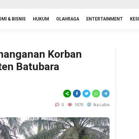
MI & BISNIS
HUKUM
OLAHRAGA
ENTERTAINMENT
KES
enanganan Korban
ten Batubara
0
1070
Ika Lubis