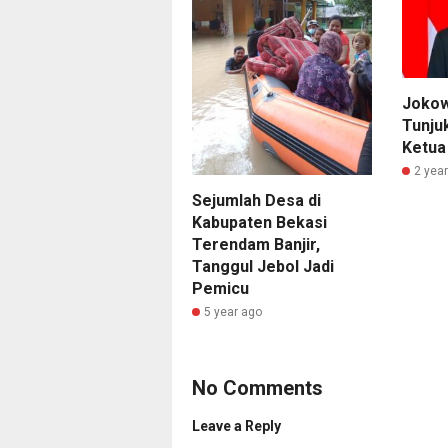
Jokow
Tunju
Ketua
2 yea
Sejumlah Desa di
Kabupaten Bekasi
Terendam Banjir,
Tanggul Jebol Jadi
Pemicu
5 year ago
No Comments
Leave a Reply