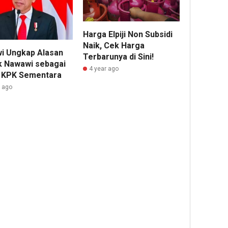
Harga Elpiji Non Subsidi
Naik, Cek Harga
i Ungkap Alasan
Terbarunya di Sini!
k Nawawi sebagai
4 year ago
 KPK Sementara
r ago