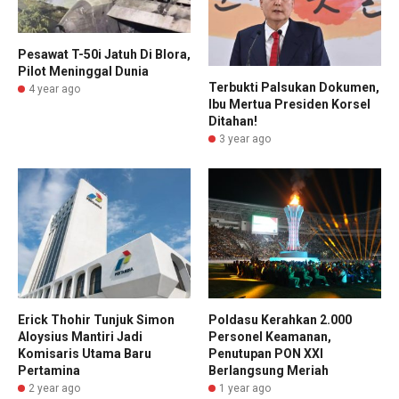
Pesawat T-50i Jatuh Di Blora,
Pilot Meninggal Dunia
Terbukti Palsukan Dokumen,
4 year ago
Ibu Mertua Presiden Korsel
Ditahan!
3 year ago
Erick Thohir Tunjuk Simon
Poldasu Kerahkan 2.000
Aloysius Mantiri Jadi
Personel Keamanan,
Komisaris Utama Baru
Penutupan PON XXI
Pertamina
Berlangsung Meriah
2 year ago
1 year ago