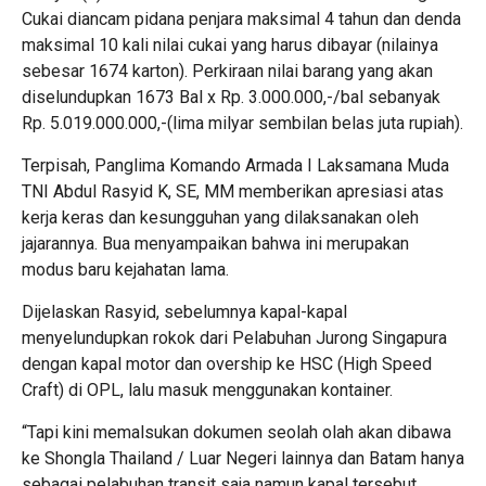
Cukai diancam pidana penjara maksimal 4 tahun dan denda
maksimal 10 kali nilai cukai yang harus dibayar (nilainya
sebesar 1674 karton). Perkiraan nilai barang yang akan
diselundupkan 1673 Bal x Rp. 3.000.000,-/bal sebanyak
Rp. 5.019.000.000,-(lima milyar sembilan belas juta rupiah).
Terpisah, Panglima Komando Armada I Laksamana Muda
TNI Abdul Rasyid K, SE, MM memberikan apresiasi atas
kerja keras dan kesungguhan yang dilaksanakan oleh
jajarannya. Bua menyampaikan bahwa ini merupakan
modus baru kejahatan lama.
Dijelaskan Rasyid, sebelumnya kapal-kapal
menyelundupkan rokok dari Pelabuhan Jurong Singapura
dengan kapal motor dan overship ke HSC (High Speed
Craft) di OPL, lalu masuk menggunakan kontainer.
“Tapi kini memalsukan dokumen seolah olah akan dibawa
ke Shongla Thailand / Luar Negeri lainnya dan Batam hanya
sebagai pelabuhan transit saja namun kapal tersebut