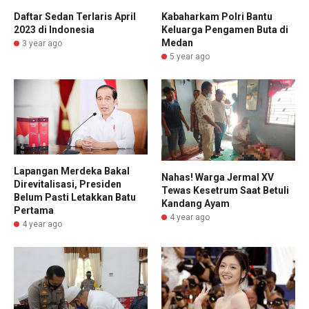
Daftar Sedan Terlaris April
Kabaharkam Polri Bantu
2023 di Indonesia
Keluarga Pengamen Buta di
Medan
3 year ago
5 year ago
Lapangan Merdeka Bakal
Nahas! Warga Jermal XV
Direvitalisasi, Presiden
Tewas Kesetrum Saat Betuli
Belum Pasti Letakkan Batu
Kandang Ayam
Pertama
4 year ago
4 year ago