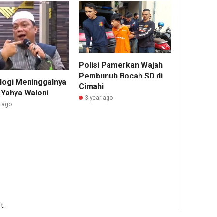
Polisi Pamerkan Wajah
Pembunuh Bocah SD di
logi Meninggalnya
Cimahi
 Yahya Waloni
3 year ago
r ago
t.