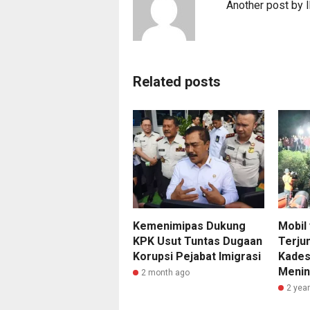
Another post by 
Related posts
Kemenimipas Dukung
Mobil
KPK Usut Tuntas Dugaan
Terju
Korupsi Pejabat Imigrasi
Kades
Menin
2 month ago
2 yea