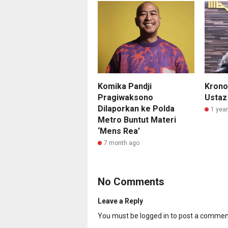
Komika Pandji
Krono
Pragiwaksono
Ustaz
Dilaporkan ke Polda
1 yea
Metro Buntut Materi
‘Mens Rea’
7 month ago
No Comments
Leave a Reply
You must be
logged in
to post a commen