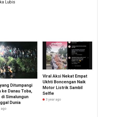
Ika Lubis
Viral Aksi Nekat Empat
Ukhti Boncengan Naik
 yang Ditumpangi
Motor Listrik Sambil
n ke Danau Toba,
Selfie
 di Simalungun
3 year ago
ggal Dunia
r ago