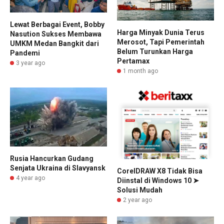
Lewat Berbagai Event, Bobby
Harga Minyak Dunia Terus
Nasution Sukses Membawa
Merosot, Tapi Pemerintah
UMKM Medan Bangkit dari
Belum Turunkan Harga
Pandemi
Pertamax
3 year ago
1 month ago
Rusia Hancurkan Gudang
Senjata Ukraina di Slavyansk
CorelDRAW X8 Tidak Bisa
4 year ago
Diinstal di Windows 10 ➤
Solusi Mudah
2 year ago