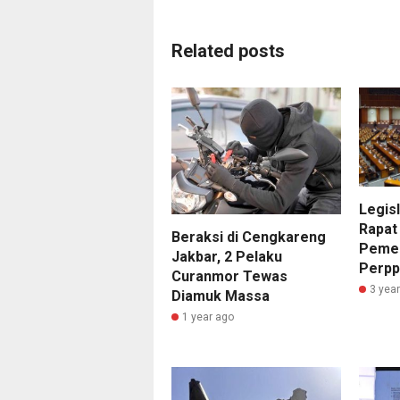
Related posts
Legisl
Rapat
Beraksi di Cengkareng
Pemer
Jakbar, 2 Pelaku
Perpp
Curanmor Tewas
3 yea
Diamuk Massa
1 year ago