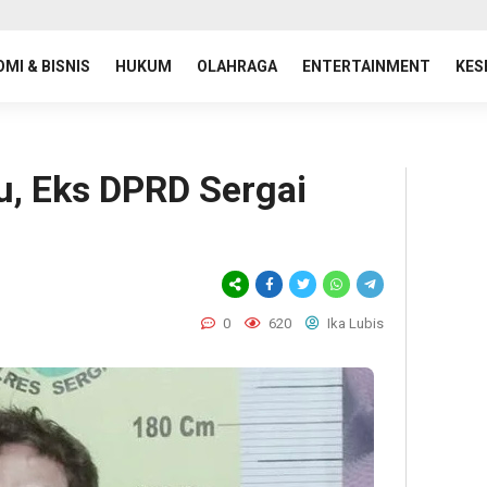
MI & BISNIS
HUKUM
OLAHRAGA
ENTERTAINMENT
KES
u, Eks DPRD Sergai
0
620
Ika Lubis