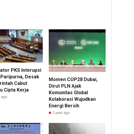
ator PKS Interupsi
 Paripurna, Desak
Momen COP28 Dubai,
intah Cabut
Dirut PLN Ajak
u Cipta Kerja
Komunitas Global
r ago
Kolaborasi Wujudkan
Energi Bersih
2 year ago