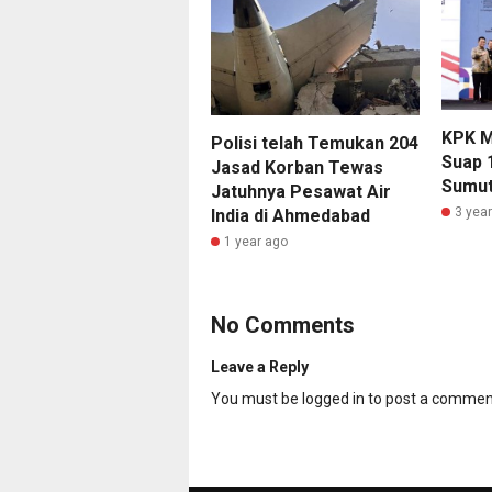
KPK M
Polisi telah Temukan 204
Suap 
Jasad Korban Tewas
Sumu
Jatuhnya Pesawat Air
3 yea
India di Ahmedabad
1 year ago
No Comments
Leave a Reply
You must be
logged in
to post a commen