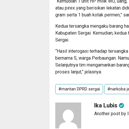
“Kemudian 1 unit HP milik WU, uang, 
atau pirex yang berisikan lekatan did
gram serta 1 buah kotak permen,” s
Kedua tersangka mengaku barang hara
Kabupaten Sergai. Kemudian, kedua 
Sergai.
“Hasil interogasi terhadap tersangka
bernama S, warga Perbaungan. Namun 
Selanjutnya tim mengamankan barang
proses lanjut,” jelasnya.
#mantan DPRD sergai
#narkoba j
Ika Lubis
Another post by 