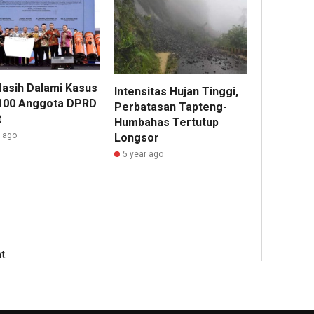
asih Dalami Kasus
Intensitas Hujan Tinggi,
100 Anggota DPRD
Perbatasan Tapteng-
t
Humbahas Tertutup
r ago
Longsor
5 year ago
t.