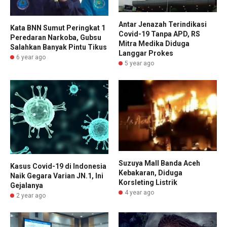
Antar Jenazah Terindikasi
Kata BNN Sumut Peringkat 1
Covid-19 Tanpa APD, RS
Peredaran Narkoba, Gubsu
Mitra Medika Diduga
Salahkan Banyak Pintu Tikus
Langgar Prokes
6 year ago
5 year ago
Suzuya Mall Banda Aceh
Kasus Covid-19 di Indonesia
Kebakaran, Diduga
Naik Gegara Varian JN.1, Ini
Korsleting Listrik
Gejalanya
4 year ago
2 year ago