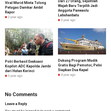
Dari 27 Orang, Sejumlah
Viral Murid Minta Tolong
Wajah Baru Terpilih Jadi
Petugas Damkar Ambil
Anggota Panwaslu
Rapor
Labuhanbatu
2 year ago
3 year ago
Dukung Program Mudik
Polri Berhasil Evakuasi
Gratis Bagi Pemotor, Pelni
Kopilot-ADC Kapolda Jambi
Siapkan Dua Kapal
dari Hutan Kerinci
4 year ago
3 year ago
No Comments
Leave a Reply
You must be
logged in
to post a comment.