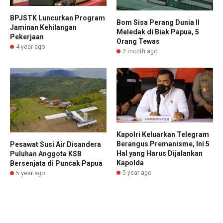
BPJSTK Luncurkan Program
Bom Sisa Perang Dunia II
Jaminan Kehilangan
Meledak di Biak Papua, 5
Pekerjaan
Orang Tewas
4 year ago
2 month ago
Kapolri Keluarkan Telegram
Berangus Premanisme, Ini 5
Pesawat Susi Air Disandera
Hal yang Harus Dijalankan
Puluhan Anggota KSB
Kapolda
Bersenjata di Puncak Papua
5 year ago
5 year ago