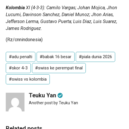
Kolombia
XI (4-3-3): Camilo Vargas; Johan Mojica, Jhon
Lucumi, Davinson Sanchez, Daniel Munoz; Jhon Arias,
Jefferson Lerma, Gustavo Puerta; Luis Diaz, Luis Suarez,
James Rodriguez.
(Rz/cnnindonesia)
#adu penalti
#babak 16 besar
#piala dunia 2026
#skor 4-3
#swiss ke perempat final
#swiss vs kolombia
Teuku Yan
Another post by Teuku Yan
Related posts