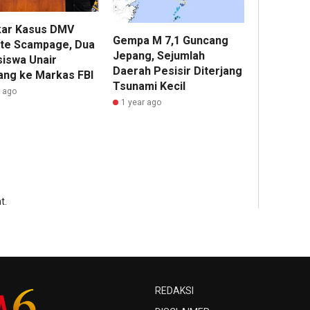
ar Kasus DMV
Gempa M 7,1 Guncang
te Scampage, Dua
Jepang, Sejumlah
iswa Unair
Daerah Pesisir Diterjang
ang ke Markas FBI
Tsunami Kecil
r ago
1 year ago
t.
REDAKSI