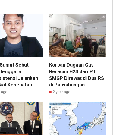
Sumut Sebut
Korban Dugaan Gas
lenggara
Beracun H2S dari PT
sistensi Jalankan
SMGP Dirawat di Dua RS
kol Kesehatan
di Panyabungan
r ago
2 year ago