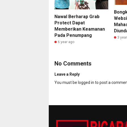
Bongk
Nawal Berharap Grab
Websi
Protect Dapat
Mahas
Memberikan Keamanan
Diund
Pada Penumpang
3 yea
6 year ago
No Comments
Leave a Reply
You must be
logged in
to post a commen