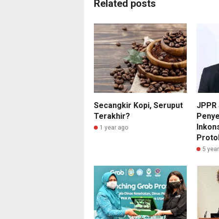
Related posts
Secangkir Kopi, Seruput
JPPR 
Terakhir?
Penye
Inkon
1 year ago
Proto
5 yea