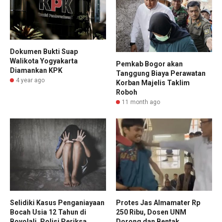
Dokumen Bukti Suap
Walikota Yogyakarta
Pemkab Bogor akan
Diamankan KPK
Tanggung Biaya Perawatan
4 year ago
Korban Majelis Taklim
Roboh
11 month ago
Selidiki Kasus Penganiayaan
Protes Jas Almamater Rp
Bocah Usia 12 Tahun di
250 Ribu, Dosen UNM
Boyolali, Polisi Periksa
Dorong dan Bentak