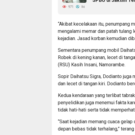
SPBU di Jaktim Te
971
Iki
“Akibat kecelakaan itu, penumpang 
mengalami memar dan patah tulang leh
kejadian. Jasad korban kemudian di
Sementara penumpang mobil Daihatsu S
Robek di kening kanan, lecet di tang
(RSU) Kasih Insani, Namorambe.
Sopir Daihatsu Sigra, Dodianto juga 
dan lecet di tangan kiri. Dodianto be
Kedua kendaraan yang terlibat tabrak
penyelidikan juga menemui fakta kare
tidak hati-hati serta tidak memperha
“Saat kejadian memang cuaca gelap din
depan bebas tidak terhalang,” teran