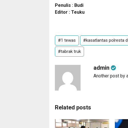
Penulis : Budi
Editor : Teuku
#1 tewas
#kasatlantas polresta 
#tabrak truk
admin
Another post by 
Related posts