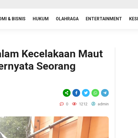
MI & BISNIS
HUKUM
OLAHRAGA
ENTERTAINMENT
KES
alam Kecelakaan Maut
ernyata Seorang
n
0
1212
admin