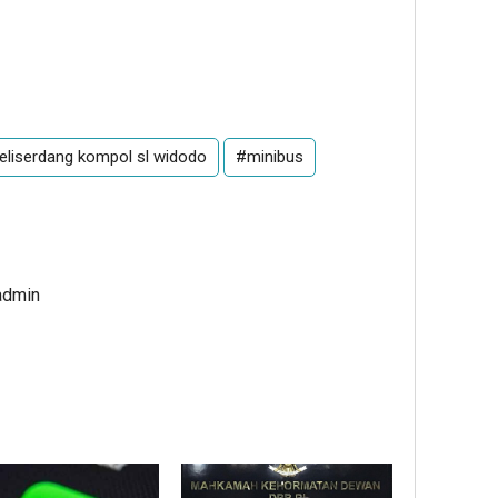
deliserdang kompol sl widodo
#minibus
admin