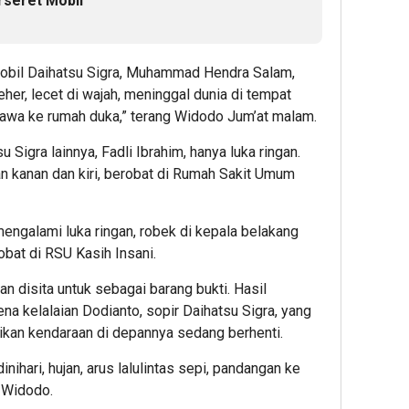
rseret Mobil
mobil Daihatsu Sigra, Muhammad Hendra Salam,
er, lecet di wajah, meninggal dunia di tempat
bawa ke rumah duka,” terang Widodo Jum’at malam.
igra lainnya, Fadli Ibrahim, hanya luka ringan.
an kanan dan kiri, berobat di Rumah Sakit Umum
mengalami luka ringan, robek di kepala belakang
robat di RSU Kasih Insani.
an disita untuk sebagai barang bukti. Hasil
na kelalaian Dodianto, sopir Daihatsu Sigra, yang
tikan kendaraan di depannya sedang berhenti.
ihari, hujan, arus lalulintas sepi, pandangan ke
g Widodo.