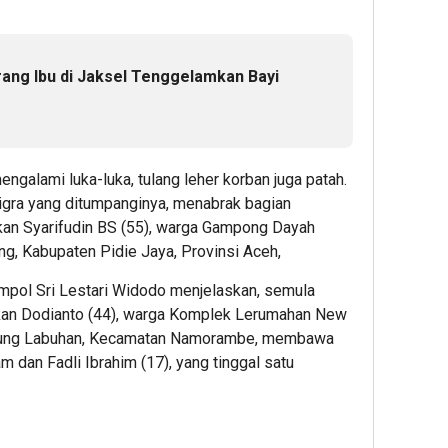
rang Ibu di Jaksel Tenggelamkan Bayi
engalami luka-luka, tulang leher korban juga patah.
Sigra yang ditumpanginya, menabrak bagian
ikan Syarifudin BS (55), warga Gampong Dayah
g, Kabupaten Pidie Jaya, Provinsi Aceh,
ompol Sri Lestari Widodo menjelaskan, semula
ikan Dodianto (44), warga Komplek Lerumahan New
 Ujung Labuhan, Kecamatan Namorambe, membawa
an Fadli Ibrahim (17), yang tinggal satu