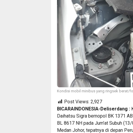
Kondisi mobil minibus yang ringsek berat/fot
Post Views:
2,927
BICARAINDONESIA-Deliserdang :
K
Daihatsu Sigra bernopol BK 1371 AB
BL 8617 NH pada Jum’at Subuh (13/
Medan Johor, tepatnya di depan Peru