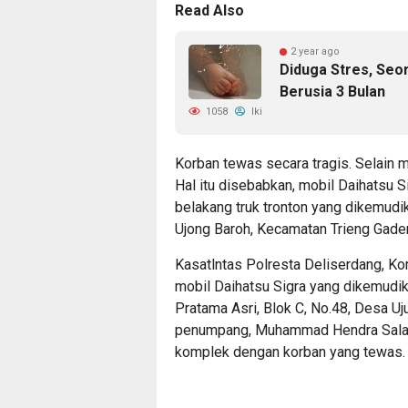
Read Also
2 year ago
Diduga Stres, Seo
Berusia 3 Bulan
1058
Iki
Korban tewas secara tragis. Selain m
Hal itu disebabkan, mobil Daihatsu 
belakang truk tronton yang dikemud
Ujong Baroh, Kecamatan Trieng Gaden
Kasatlntas Polresta Deliserdang, K
mobil Daihatsu Sigra yang dikemud
Pratama Asri, Blok C, No.48, Desa
penumpang, Muhammad Hendra Salam d
komplek dengan korban yang tewas.