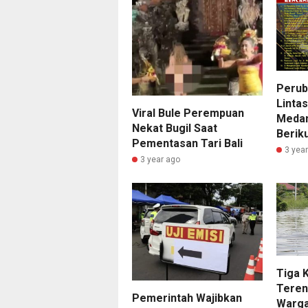
Perub
Lintas
Viral Bule Perempuan
Medan 
Nekat Bugil Saat
Berik
Pementasan Tari Bali
3 yea
3 year ago
Tiga 
Teren
Pemerintah Wajibkan
Warga