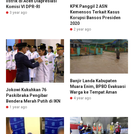
listrik di Aceh Diapresiasi
KPK Panggil 2 ASN
Komisi VI DPR-RI
Kemensos Terkait Kasus
3 year ago
Korupsi Bansos Presiden
2020
2 year ago
Banjir Landa Kabupaten
Muara Enim, BPBD Evakuasi
Jokowi Kukuhkan 76
Warga ke Tempat Aman
Paskibraka Pengibar
4 year ago
Bendera Merah Putih di IKN
1 year ago