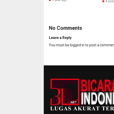
3 year ago
4 yea
No Comments
Leave a Reply
You must be
logged in
to post a commen