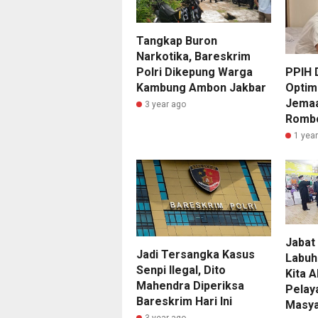
Tangkap Buron
Narkotika, Bareskrim
PPIH 
Polri Dikepung Warga
Optim
Kambung Ambon Jakbar
Jemaa
3 year ago
Romb
1 yea
Jabat
Jadi Tersangka Kasus
Labuh
Senpi Ilegal, Dito
Kita 
Mahendra Diperiksa
Pelay
Bareskrim Hari Ini
Masya