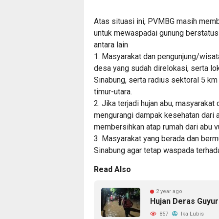
Atas situasi ini, PVMBG masih mem
untuk mewaspadai gunung berstatus S
antara lain
1. Masyarakat dan pengunjung/wisat
desa yang sudah direlokasi, serta lok
Sinabung, serta radius sektoral 5 km
timur-utara.
2. Jika terjadi hujan abu, masyaraka
mengurangi dampak kesehatan dari a
membersihkan atap rumah dari abu vul
3. Masyarakat yang berada dan bermu
Sinabung agar tetap waspada terhada
Read Also
2 year ago
Hujan Deras Guyur
857
Ika Lubis