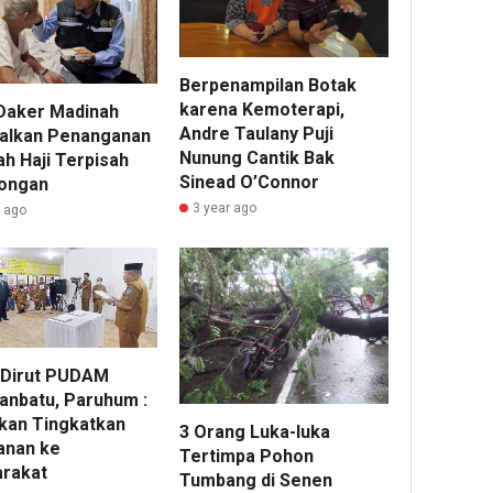
Berpenampilan Botak
karena Kemoterapi,
Daker Madinah
Andre Taulany Puji
alkan Penanganan
Nunung Cantik Bak
h Haji Terpisah
Sinead O’Connor
ongan
3 year ago
r ago
 Dirut PUDAM
anbatu, Paruhum :
Akan Tingkatkan
3 Orang Luka-luka
anan ke
Tertimpa Pohon
rakat
Tumbang di Senen