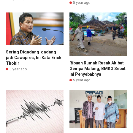
5 year ago
Sering Digadang-gadang
jadi Cawapres, Ini Kata Erick
Ribuan Rumah Rusak Akibat
Thohir
Gempa Malang, BMKG Sebut
3 year ago
Ini Penyebabnya
5 year ago