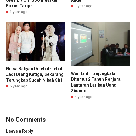
GM PLN UIP SBU Ingatkan
Andal
Fokus Target
3 year ago
1 year ago
Nissa Sabyan Disebut-sebut
Wanita di Tanjungbalai
Jadi Orang Ketiga, Sekarang
Dituntut 2 Tahun Penjara
Terungkap Sudah Nikah Siri
Lantaran Larikan Uang
5 year ago
Sinamot
4 year ago
No Comments
Leave a Reply