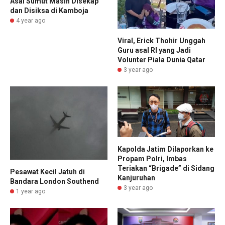
Asal Sumut Masih Disekap
dan Disiksa di Kamboja
4 year ago
Viral, Erick Thohir Unggah
Guru asal RI yang Jadi
Volunter Piala Dunia Qatar
3 year ago
Kapolda Jatim Dilaporkan ke
Propam Polri, Imbas
Teriakan “Brigade” di Sidang
Pesawat Kecil Jatuh di
Kanjuruhan
Bandara London Southend
3 year ago
1 year ago