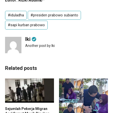
Editor: Rizki Audina/*
#iduladha
#presiden prabowo subianto
#sapi kurban prabowo
Iki
Another post by Iki
Related posts
Sejumlah Pekerja Migran