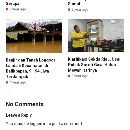
Serupa
Sumut
3 year ago
2 year ago
Klarifikasi Sekda Riau, Usai
Banjir dan Tanah Longsor
Publik Soroti Gaya Hidup
Landa 5 Kecamatan di
Mewah Istrinya
Balikpapan, 9.194 Jiwa
3 year ago
Terdampak
4 year ago
No Comments
Leave a Reply
You must be
logged in
to post a comment.