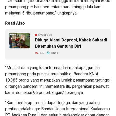
“Dan saat ini jika dirata-rata minggu ini kami melayani 8000
penumpang per hari, sementara pada minggu lalu kami
melayani 5 ribu penumpang,” ungkapnya.
Read Also
5 year ago
Diduga Alami Depresi, Kakek Sukardi
Ditemukan Gantung Diri
657
Khair
“Melihat data yang kami terima dari maskapai, jumlah
penumpang pada puncak arus balik di Bandara KNIA
10.385 orang, yang merupakan jumlah penumpang tertinggi
di tengah pandemi ini. Sementara itu, pergerakan pesawat
kami mencapai 96 penerbangan,” terangnya.
“Kami berharap tren ini dapat terjaga, dan yang paling
penting adalah agar Bandar Udara Internasional Kualanamu
PT Angkasa Pura II dan seluruh stakeholder dapat dengan