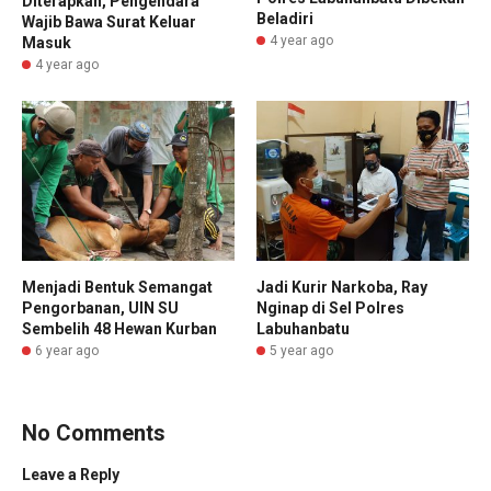
Diterapkan, Pengendara
Beladiri
Wajib Bawa Surat Keluar
4 year ago
Masuk
4 year ago
Menjadi Bentuk Semangat
Jadi Kurir Narkoba, Ray
Pengorbanan, UIN SU
Nginap di Sel Polres
Sembelih 48 Hewan Kurban
Labuhanbatu
6 year ago
5 year ago
No Comments
Leave a Reply