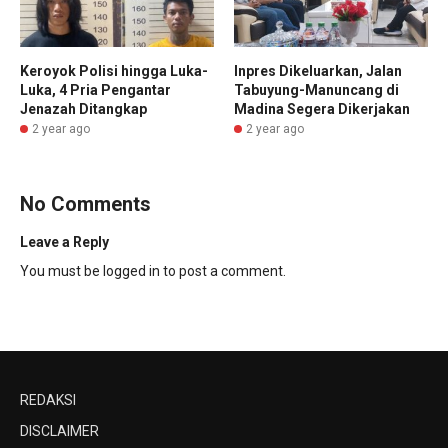
Keroyok Polisi hingga Luka-
Inpres Dikeluarkan, Jalan
Luka, 4 Pria Pengantar
Tabuyung-Manuncang di
Jenazah Ditangkap
Madina Segera Dikerjakan
2 year ago
2 year ago
No Comments
Leave a Reply
You must be
logged in
to post a comment.
REDAKSI
DISCLAIMER