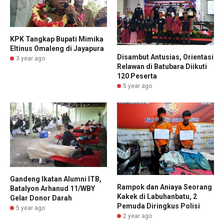
KPK Tangkap Bupati Mimika
Eltinus Omaleng di Jayapura
Disambut Antusias, Orientasi
3 year ago
Relawan di Batubara Diikuti
120 Peserta
5 year ago
Gandeng Ikatan Alumni ITB,
Rampok dan Aniaya Seorang
Batalyon Arhanud 11/WBY
Kakek di Labuhanbatu, 2
Gelar Donor Darah
Pemuda Diringkus Polisi
5 year ago
2 year ago