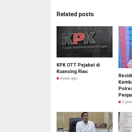
Related posts
KPK OTT Pejabat di
Kuansing Riau
Resid
4 year ago
Kemba
Polre
Penja
3 yea