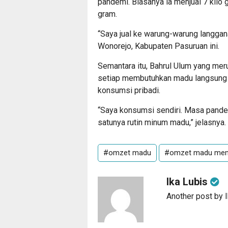
pandemi. Biasanya ia menjual 7 kilo 
gram.
“Saya jual ke warung-warung langgana
Wonorejo, Kabupaten Pasuruan ini.
Semantara itu, Bahrul Ulum yang me
setiap membutuhkan madu langsung d
konsumsi pribadi.
“Saya konsumsi sendiri. Masa pandem
satunya rutin minum madu,” jelasnya.
#omzet madu
#omzet madu men
Ika Lubis
Another post by 