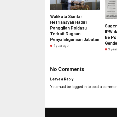
Walikota Siantar
Hefriansyah Hadiri
Sugen
Panggilan Poldasu
IPW da
Terkait Dugaan
ke Pol
Penyalahgunaan Jabatan
Gand
4 year ago
3 yea
No Comments
Leave a Reply
You must be
logged in
to post a commen