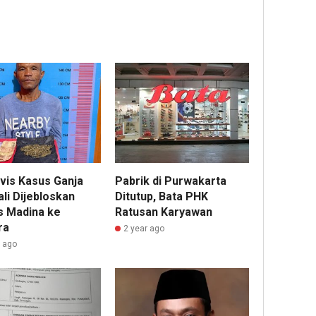
ivis Kasus Ganja
Pabrik di Purwakarta
li Dijebloskan
Ditutup, Bata PHK
s Madina ke
Ratusan Karyawan
ra
2 year ago
r ago