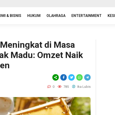
MI & BISNIS
HUKUM
OLAHRAGA
ENTERTAINMENT
KES
 Meningkat di Masa
ak Madu: Omzet Naik
sen
0
785
Ika Lubis