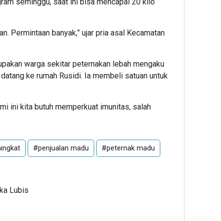
gram seminggu, saat ini bisa mencapai 20 kilo
n. Permintaan banyak,” ujar pria asal Kecamatan
rupakan warga sekitar peternakan lebah mengaku
atang ke rumah Rusidi. Ia membeli satuan untuk
i ini kita butuh memperkuat imunitas, salah
ingkat
#penjualan madu
#peternak madu
Ika Lubis