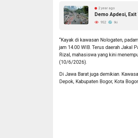
2 year ago
Demo Apdesi, Exit
952
Iki
“Kayak di kawasan Nologaten, padam 
jam 14.00 WIB. Terus daerah Jakal 
Rizal, mahasiswa yang kini menempu
(10/6/2026).
Di Jawa Barat juga demikian. Kawas
Depok, Kabupaten Bogor, Kota Bogor 