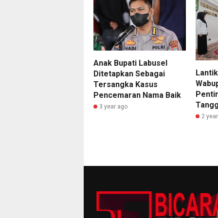
Anak Bupati Labusel
Lantik
Ditetapkan Sebagai
Wabup
Tersangka Kasus
Penti
Pencemaran Nama Baik
Tangg
3 year ago
2 yea