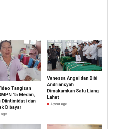
Vanessa Angel dan Bibi
Andriansyah
Video Tangisan
Dimakamkan Satu Liang
SMPN 15 Medan,
Lahat
 Diintimidasi dan
4 year ago
ak Dibayar
r ago