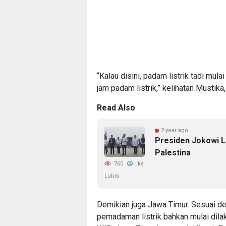
“Kalau disini, padam listrik tadi mul
jam padam listrik,” kelihatan Mustik
Read Also
2 year ago
Presiden Jokowi L
Palestina
760
Ika
Lubis
Demikian juga Jawa Timur. Sesuai d
pemadaman listrik bahkan mulai dila