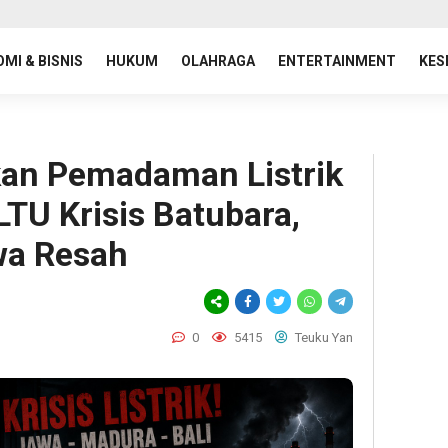
MI & BISNIS
HUKUM
OLAHRAGA
ENTERTAINMENT
KES
kan Pemadaman Listrik
LTU Krisis Batubara,
wa Resah
0
5415
Teuku Yan