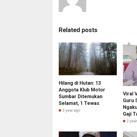
Related posts
Hilang di Hutan: 13
Anggota Klub Motor
Viral 
Sumbar Ditemukan
Guru 
Selamat, 1 Tewas
Ngaku
3 year ago
Gaji T
2 yea