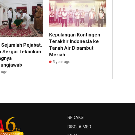
Kepulangan Kontingen
Terakhir Indonesia ke
 Sejumlah Pejabat,
Tanah Air Disambut
 Sergai Tekankan
Meriah
ngnya
5 year ago
ungjawab
r ago
REDAKSI
DISCLAIMER