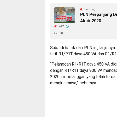
5 year ago
PLN Perpanjang D
Akhir 2020
697
admin
Subsidi listrik dari PLN ini, lanjutn
tarif R1/R1T daya 450 VA dan R1/R1
“Pelanggan R1/R1T daya 450 VA dig
dengan R1/R1T daya 900 VA mendapa
2020 ini, pelanggan yang telah terda
mengklaimnya,” sebutnya.