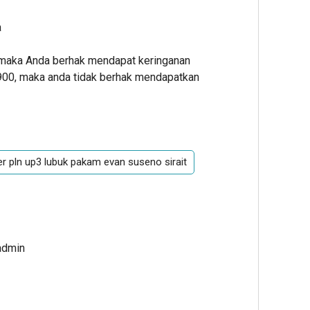
a
, maka Anda berhak mendapat keringanan
900, maka anda tidak berhak mendapatkan
 pln up3 lubuk pakam evan suseno sirait
admin