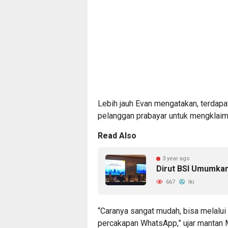
Lebih jauh Evan mengatakan, terdap
pelanggan prabayar untuk mengklaim s
Read Also
3 year ago
Dirut BSI Umumkan
667
Iki
“Caranya sangat mudah, bisa melalui 
percakapan WhatsApp,” ujar mantan 