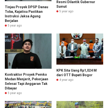
Resmi Dilantik Gubernur
Sumut
Tinjau Proyek DPSP Danau
Toba, Kajatisu Pastikan
5 year ago
Instruksi Jaksa Agung
Berjalan
5 year ago
KPK Sita Uang Rp1,024 M
Kontraktor Proyek Pemko
dari OTT Bupati Bogor
Medan Menjerit, Pekerjaan
4 year ago
Selesai Tapi Anggaran Tak
Dibayar
5 year ago