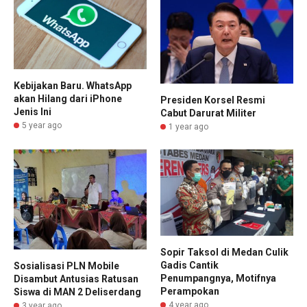
Kebijakan Baru. WhatsApp
akan Hilang dari iPhone
Presiden Korsel Resmi
Jenis Ini
Cabut Darurat Militer
5 year ago
1 year ago
Sopir Taksol di Medan Culik
Gadis Cantik
Sosialisasi PLN Mobile
Penumpangnya, Motifnya
Disambut Antusias Ratusan
Perampokan
Siswa di MAN 2 Deliserdang
4 year ago
3 year ago