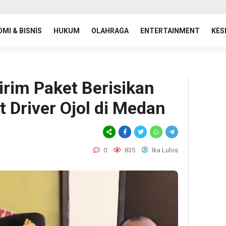
MI & BISNIS
HUKUM
OLAHRAGA
ENTERTAINMENT
KES
irim Paket Berisikan
 Driver Ojol di Medan
0
835
Ika Lubis