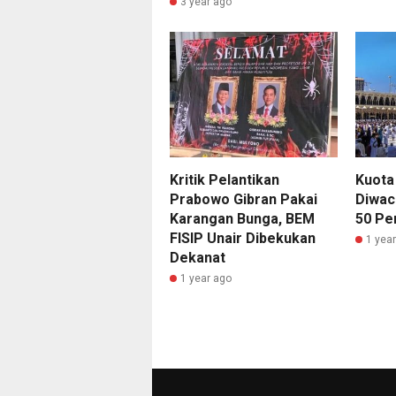
3 year ago
Kritik Pelantikan
Kuota 
Prabowo Gibran Pakai
Diwac
Karangan Bunga, BEM
50 Per
FISIP Unair Dibekukan
1 yea
Dekanat
1 year ago