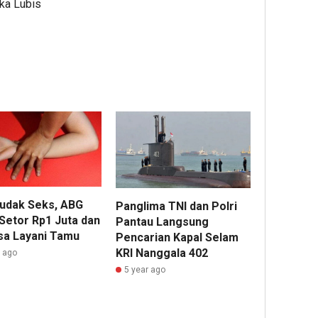
Ika Lubis
Budak Seks, ABG
Panglima TNI dan Polri
 Setor Rp1 Juta dan
Pantau Langsung
sa Layani Tamu
Pencarian Kapal Selam
KRI Nanggala 402
r ago
5 year ago