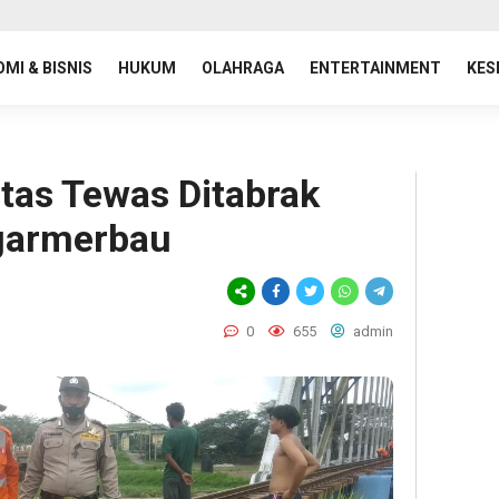
MI & BISNIS
HUKUM
OLAHRAGA
ENTERTAINMENT
KES
itas Tewas Ditabrak
agarmerbau
0
655
admin