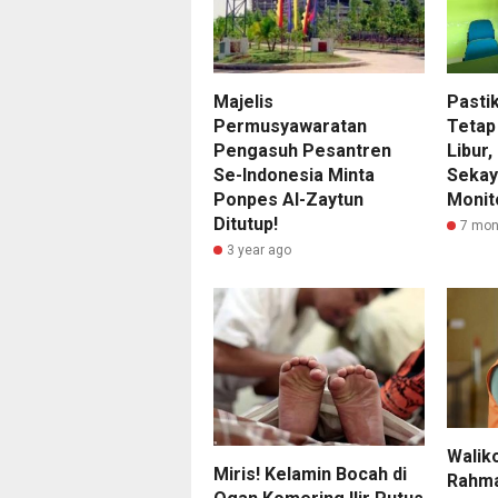
Majelis
Pasti
Permusyawaratan
Tetap
Pengasuh Pesantren
Libur,
Se-Indonesia Minta
Sekay
Ponpes Al-Zaytun
Monit
Ditutup!
7 mon
3 year ago
Walik
Miris! Kelamin Bocah di
Rahma