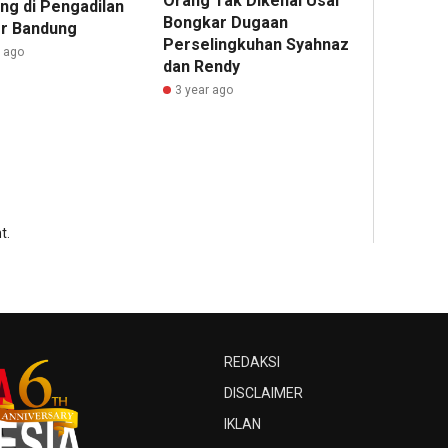
Orang Tak Dikenal Usai
ang di Pengadilan
Bongkar Dugaan
or Bandung
Perselingkuhan Syahnaz
r ago
dan Rendy
3 year ago
t.
REDAKSI
DISCLAIMER
IKLAN