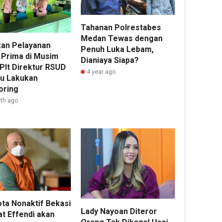
Tahanan Polrestabes
Medan Tewas dengan
kan Pelayanan
Penuh Luka Lebam,
 Prima di Musim
Dianiaya Siapa?
 Plt Direktur RSUD
4 year ago
u Lakukan
oring
th ago
ota Nonaktif Bekasi
Lady Nayoan Diteror
t Effendi akan