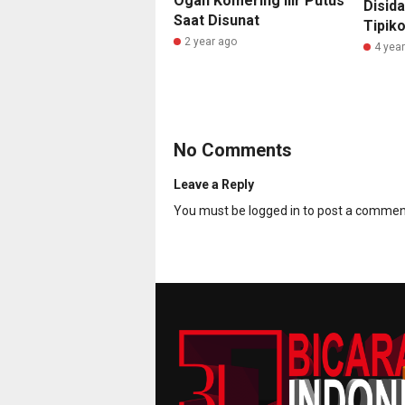
Ogan Komering Ilir Putus
Disid
Saat Disunat
Tipik
2 year ago
4 yea
No Comments
Leave a Reply
You must be
logged in
to post a commen