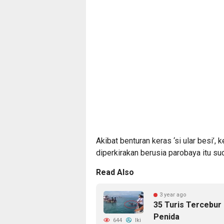
Akibat benturan keras ‘si ular besi’, 
diperkirakan berusia parobaya itu sud
Read Also
3 year ago
35 Turis Tercebur
Penida
644
Iki