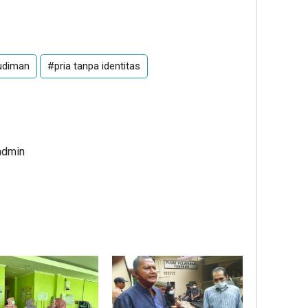
udiman
#pria tanpa identitas
admin