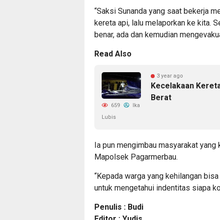
“Saksi Sunanda yang saat bekerja mel
kereta api, lalu melaporkan ke kita. 
benar, ada dan kemudian mengevakuas
Read Also
3 year ago
Kecelakaan Kereta
Berat
659
Ika
Lubis
Ia pun mengimbau masyarakat yang k
Mapolsek Pagarmerbau.
“Kepada warga yang kehilangan bisa 
untuk mengetahui indentitas siapa ko
Penulis : Budi
Editor : Yudis