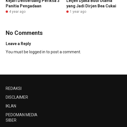
Kejari Deliserdang Periksa 3
Letjen Djaka Budi Utama
Panitia Pengadaan
yang Jadi Dirjen Bea Cukai
4 year ago
1 year ago
No Comments
Leave a Reply
You must be
logged in
to post a comment.
REDAKSI
DISCLAIMER
IKLAN
PEDOMAN MEDIA
SIBER