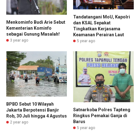
Tandatangani MoU, Kapolri
Menkominfo Budi Arie Sebut
dan KSAL Sepakat
Kementerian Kominfo
Tingkatkan Kerjasama
sebagai Gunung Masalah!
Keamanan Perairan Laut
3 year ago
5 year ago
BPBD Sebut 10 Wilayah
Satnarkoba Polres Tapteng
Jakarta Berpotensi Banjir
Ringkus Pemakai Ganja di
Rob, 30 Juli hingga 4 Agustus
Barus
2 year ago
5 year ago