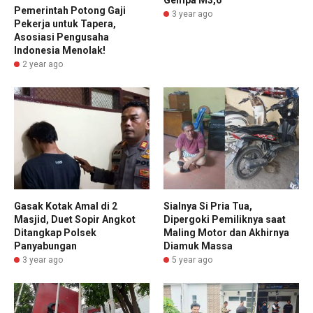
Gempa M3,6
Pemerintah Potong Gaji
3 year ago
Pekerja untuk Tapera,
Asosiasi Pengusaha
Indonesia Menolak!
2 year ago
Gasak Kotak Amal di 2
Sialnya Si Pria Tua,
Masjid, Duet Sopir Angkot
Dipergoki Pemiliknya saat
Ditangkap Polsek
Maling Motor dan Akhirnya
Panyabungan
Diamuk Massa
3 year ago
5 year ago