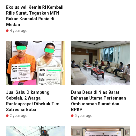
Ekslusive!! Kemlu RI Kembali
Rilis Surat, Tegaskan MFN
Bukan Konsulat Rusia di
Medan
4 year ago
Jual Sabu Dikampung
Dana Desa di Nias Barat
Sebelah, 2 Warga
Bahasan Utama Pertemuan
Rantauprapat Dibekuk Tim
Ombudsman Sumut dan
Satresnarkoba
BPKP
2 year ago
5 year ago