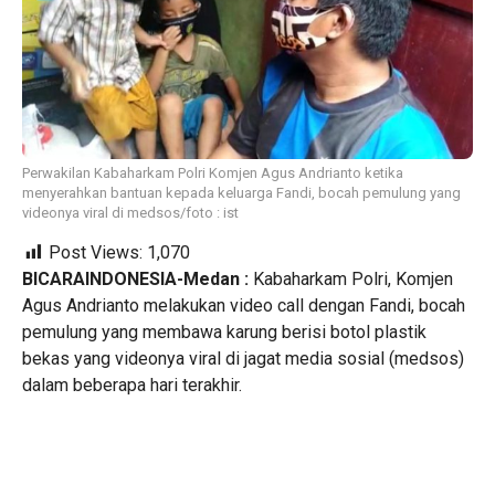
Perwakilan Kabaharkam Polri Komjen Agus Andrianto ketika
menyerahkan bantuan kepada keluarga Fandi, bocah pemulung yang
videonya viral di medsos/foto : ist
Post Views:
1,070
BICARAINDONESIA-Medan :
Kabaharkam Polri, Komjen
Agus Andrianto melakukan video call dengan Fandi, bocah
pemulung yang membawa karung berisi botol plastik
bekas yang videonya viral di jagat media sosial (medsos)
dalam beberapa hari terakhir.